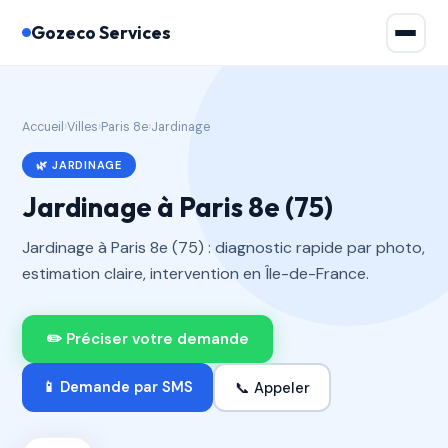
Gozeco Services
Accueil
›
Villes
›
Paris 8e
›
Jardinage
🌿 JARDINAGE
Jardinage à Paris 8e (75)
Jardinage à Paris 8e (75) : diagnostic rapide par photo,
estimation claire, intervention en Île-de-France.
✏️ Préciser votre demande
📞 Appeler
📱 Demande par SMS