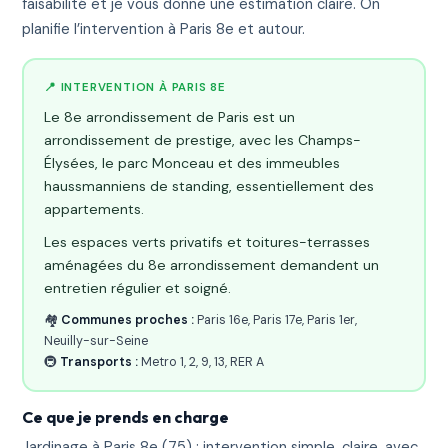
faisabilité et je vous donne une estimation claire. On
planifie l’intervention à Paris 8e et autour.
📍 INTERVENTION À PARIS 8E
Le 8e arrondissement de Paris est un
arrondissement de prestige, avec les Champs-
Élysées, le parc Monceau et des immeubles
haussmanniens de standing, essentiellement des
appartements.
Les espaces verts privatifs et toitures-terrasses
aménagées du 8e arrondissement demandent un
entretien régulier et soigné.
🏘️
Communes proches :
Paris 16e, Paris 17e, Paris 1er,
Neuilly-sur-Seine
🚇
Transports :
Metro 1, 2, 9, 13, RER A
Ce que je prends en charge
Jardinage à Paris 8e (75) : intervention simple, claire, avec