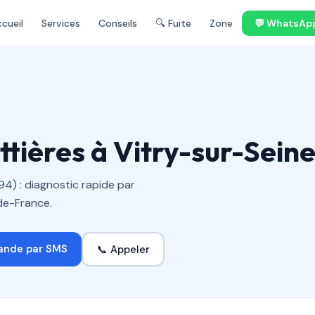
cueil
Services
Conseils
🔍 Fuite
Zone
💬 WhatsAp
tières à Vitry-sur-Seine
4) : diagnostic rapide par
-de-France.
📞 Appeler
ande par SMS