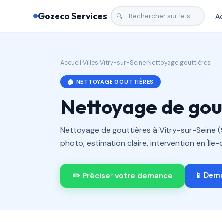
Gozeco Services
Ac
🔍
Accueil
›
Villes
›
Vitry-sur-Seine
›
Nettoyage gouttières
🏠 NETTOYAGE GOUTTIÈRES
Nettoyage de gout
Nettoyage de gouttières à Vitry-sur-Seine (9
photo, estimation claire, intervention en Île
✏️ Préciser votre demande
📱 Dem