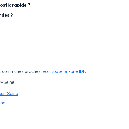
ostic rapide ?
ndes ?
 et communes proches.
Voir toute la zone IDF
.
r-Seine :
sur-Seine
ine