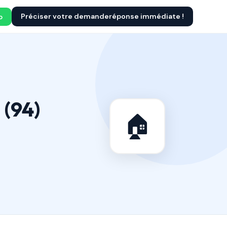
Préciser votre demande
réponse immédiate !
p
 (94)
🏠