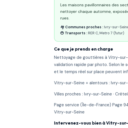
Les maisons pavillonnaires des sect
nettoyer chaque automne, exposées 
rues.
🏘️
Communes proches :
Ivry-sur-Seine,
🚇
Transports :
RER C, Metro 7 (futur)
Ce que je prends en charge
Nettoyage de gouttières à Vitry-sur-Se
validation rapide par photo. Selon le s
et le temps réel sur place peuvent infl
Vitry-sur-Seine + alentours : Ivry-sur-Sei
Villes proches : Ivry-sur-Seine · Créteil
Page service (Île-de-France) Page 94
Vitry-sur-Seine
Intervenez-vous bien à Vitry-sur