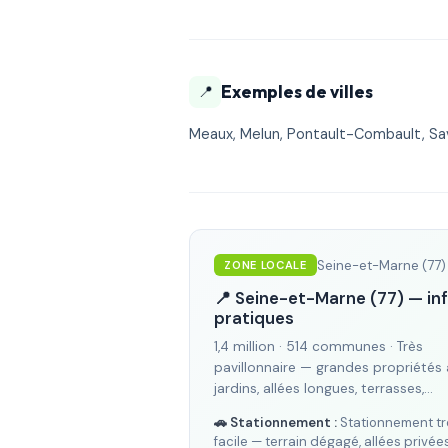
Exemples de villes
📍
Meaux, Melun, Pontault-Combault, Sav
Seine-et-Marne (77)
ZONE LOCALE
📍 Seine-et-Marne (77) — in
pratiques
1,4 million · 514 communes · Très
pavillonnaire — grandes propriétés
jardins, allées longues, terrasses,…
🚗 Stationnement :
Stationnement tr
facile — terrain dégagé, allées privée