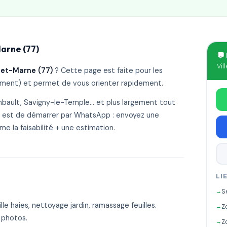
arne (77)
💬
Vil
-et-Marne (77)
? Cette page est faite pour les
ement) et permet de vous orienter rapidement.
mbault, Savigny-le-Temple… et plus largement tout
e est de démarrer par WhatsApp : envoyez une
rme la faisabilité + une estimation.
LI
S
lle haies, nettoyage jardin, ramassage feuilles.
Z
 photos.
Z