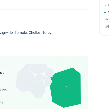
T
T
N
P
igny-le-Temple, Chelles, Torcy.
fos
77
 avec
ès
s