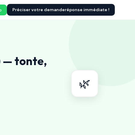
Préciser votre demande
réponse immédiate !
p
 — tonte,
🌿