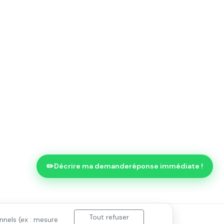
✏️
Décrire ma demande
réponse immédiate !
Tout refuser
nnels (ex : mesure