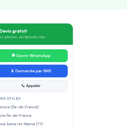
 Devis gratuit
le + photos. Je réponds vite.
💬 Ouvrir WhatsApp
📱 Demande par SMS
📞 Appeler
ENS UTILES
ervice (Île-de-France)
one Île-de-France
one Seine-et-Marne (77)