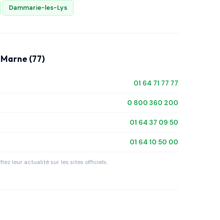
Dammarie-les-Lys
-Marne (77)
01 64 71 77 77
0 800 360 200
01 64 37 09 50
01 64 10 50 00
iez leur actualité sur les sites officiels.