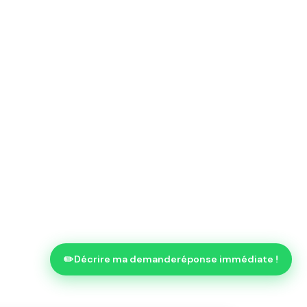
✏️
Décrire ma demande
réponse immédiate !