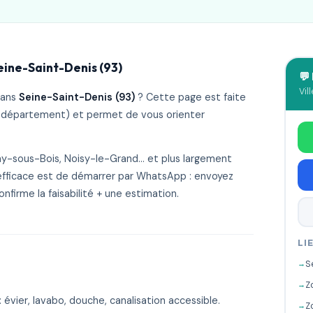
ine-Saint-Denis (93)
💬
Vil
ans
Seine-Saint-Denis (93)
? Cette page est faite
 + département) et permet de vous orienter
nay-sous-Bois, Noisy-le-Grand… et plus largement
 efficace est de démarrer par WhatsApp : envoyez
onfirme la faisabilité + une estimation.
LI
S
Z
évier, lavabo, douche, canalisation accessible.
Z