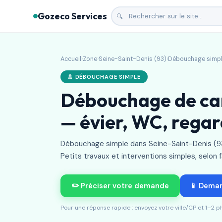
Gozeco Services
🔍
Accueil
›
Zone
›
Seine-Saint-Denis (93)
›
Débouchage simp
🚿 DÉBOUCHAGE SIMPLE
Débouchage de can
— évier, WC, rega
Débouchage simple dans Seine-Saint-Denis (93
Petits travaux et interventions simples, selon fa
✏️ Préciser votre demande
📱 Dema
Pour une réponse rapide : envoyez votre ville/CP et 1–2 