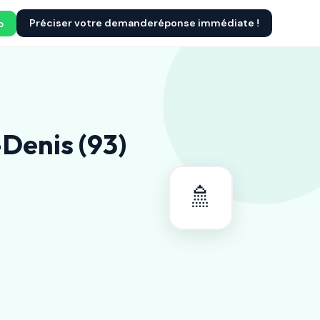
Préciser votre demande
réponse immédiate !
p
Denis (93)
🚿