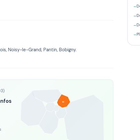
D
D
D
P
is, Noisy-le-Grand, Pantin, Bobigny.
93)
infos
93
s