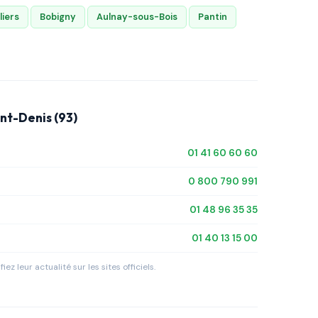
liers
Bobigny
Aulnay-sous-Bois
Pantin
nt-Denis (93)
01 41 60 60 60
0 800 790 991
01 48 96 35 35
01 40 13 15 00
iez leur actualité sur les sites officiels.