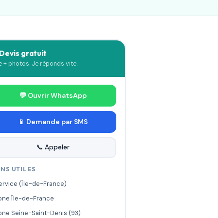
 Devis gratuit
le + photos. Je réponds vite.
💬 Ouvrir WhatsApp
📱 Demande par SMS
📞 Appeler
ENS UTILES
ervice (Île-de-France)
one Île-de-France
one Seine-Saint-Denis (93)