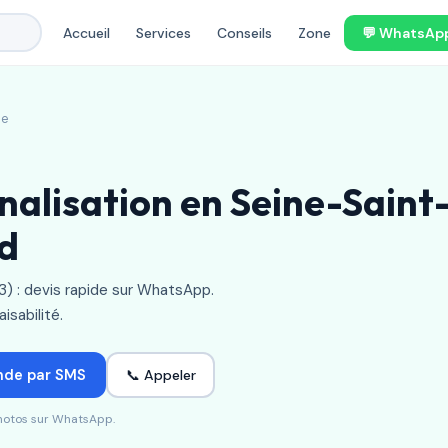
Accueil
Services
Conseils
Zone
💬 WhatsAp
le
alisation en Seine-Saint-
rd
) : devis rapide sur WhatsApp.
isabilité.
nde par SMS
📞 Appeler
photos sur WhatsApp.